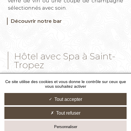
verre de vin ou une coupe de champagne
sélectionnés avec soin.
Découvrir notre bar
Hôtel avec Spa à Saint-
Tropez
Le
SPA by Sothys
vous plonge dans un
Ce site utilise des cookies et vous donne le contrôle sur ceux que
vous souhaitez activer
univers de détente. Profitez du sauna et du
hammam pour un moment de relaxation
Tout accepter
profonde et finissez en beauté avec un soin
effectué par nos thérapeutes.
Tout refuser
Personnaliser